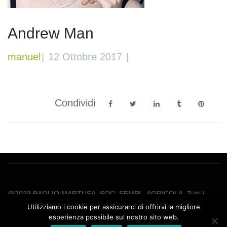
Andrew Man
manuel
|
12 Ottobre 2017
|
Condividi
@2023 BAGLIO MARTUSA SOC. SEMPL. AGRICOLA. Tutti i
diritti riservati. | P.Iva 02866270818
Utilizziamo i cookie per assicurarci di offrirvi la migliore
esperienza possibile sul nostro sito web.